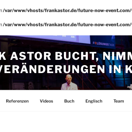
in
/var/www/vhosts/frankastor.de/future-now-event.com/
in
/var/www/vhosts/frankastor.de/future-now-event.com/
K ASTOR BUCHT, NIM
VERÄNDERUNGEN IN K
Referenzen
Videos
Buch
Englisch
Team