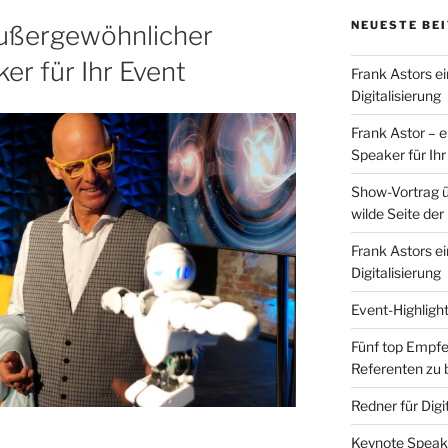
NEUESTE BE
außergewöhnlicher
er für Ihr Event
Frank Astors ei
Digitalisierung
Frank Astor – 
Speaker für Ihr
Show-Vortrag üb
wilde Seite der
Frank Astors ei
Digitalisierung
Event-Highligh
Fünf top Empfe
Referenten zu 
Redner für Digi
Keynote Speaker