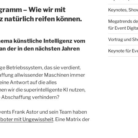
ogramm
–
Wie wir mit
Keynotes, Sho
z natürlich reifen können.
Megatrends der
für Event Digit
Vortrag und Sho
ema künstliche Intelligenz vom
an der in den nächsten Jahren
Keynote für Eve
ge Betriebssystem, das sie verdient.
affung allwissender Maschinen immer
ine Antwort auf die alles
n wir die superintelligente KI nutzen,
ne Abschaffung verhindern?
Events Frank Astor und sein Team haben
boter mit Ungewissheit
. Eine Matrix der