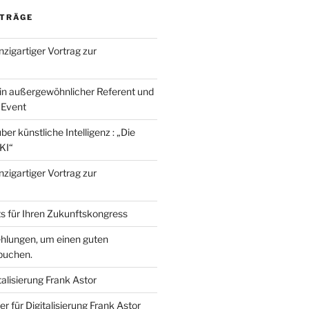
ITRÄGE
nzigartiger Vortrag zur
ein außergewöhnlicher Referent und
 Event
er künstliche Intelligenz : „Die
 KI“
nzigartiger Vortrag zur
ts für Ihren Zukunftskongress
hlungen, um einen guten
buchen.
talisierung Frank Astor
 für Digitalisierung Frank Astor