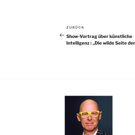
Beitragsnavigation
ZURÜCK
Vorheriger
Beitrag
Show-Vortrag über künstliche
Intelligenz : „Die wilde Seite de